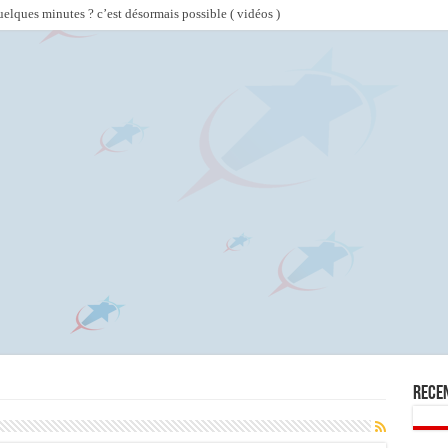
lques minutes ? c’est désormais possible ( vidéos )
Rece