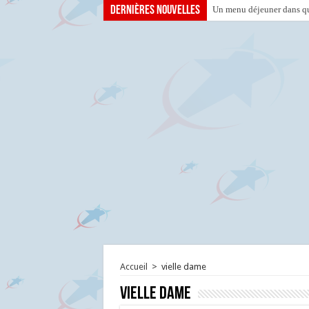
Dernières nouvelles
Un menu déjeuner dans que
Accueil
>
vielle dame
vielle dame