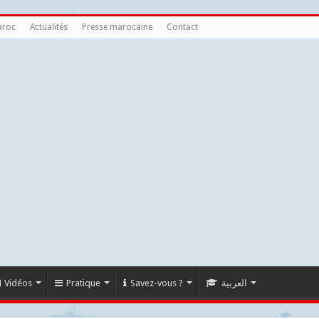
aroc
Actualités
Presse marocaine
Contact
Vidéos
Pratique
Savez-vous ?
العربية