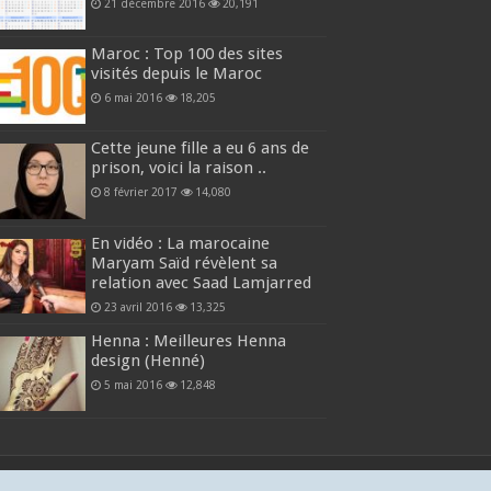
21 décembre 2016
20,191
Maroc : Top 100 des sites
visités depuis le Maroc
6 mai 2016
18,205
Cette jeune fille a eu 6 ans de
prison, voici la raison ..
8 février 2017
14,080
En vidéo : La marocaine
Maryam Saïd révèlent sa
relation avec Saad Lamjarred
23 avril 2016
13,325
Henna : Meilleures Henna
design (Henné)
5 mai 2016
12,848