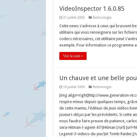
VideoInspector 1.6.0.85
31 juillet 2005
Technologie
Cette news s'adresse à ceux qui brassent bea
utilitaire qui vous renseignera sur les fichier
codecs nécessaires, cet utilitaire peut s'avér
exemple. Pour information ce programme a 
Voir la suite »
Un chauve et une belle pou
19 juillet 2005
Technologie
[img align=right]http://www.generation-nt.
respire mieux depuis quelques temps, grâce à 
de cette manne, l'éditeur de jeux vidéos bien
joueurs déçus par les précédents. Si cette an
nous faudra faire preuve de patience, carle
sera-Hitman-l-agent-47/]Hitman [/url] [url
Legend-3-videos-du-jeu/]et Tomb Raider,[/u