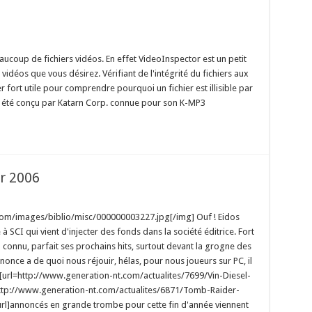
ucoup de fichiers vidéos. En effet VideoInspector est un petit
s vidéos que vous désirez. Vérifiant de l'intégrité du fichiers aux
er fort utile pour comprendre pourquoi un fichier est illisible par
été conçu par Katarn Corp. connue pour son K-MP3
r 2006
com/images/biblio/misc/000000003227.jpg[/img] Ouf ! Eidos
SCI qui vient d'injecter des fonds dans la société éditrice. Fort
 connu, parfait ses prochains hits, surtout devant la grogne des
nonce a de quoi nous réjouir, hélas, pour nous joueurs sur PC, il
s[url=http://www.generation-nt.com/actualites/7699/Vin-Diesel-
=http://www.generation-nt.com/actualites/6871/Tomb-Raider-
rl]annoncés en grande trombe pour cette fin d'année viennent