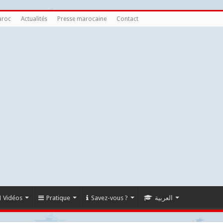
aroc
Actualités
Presse marocaine
Contact
Vidéos
Pratique
Savez-vous ?
العربية