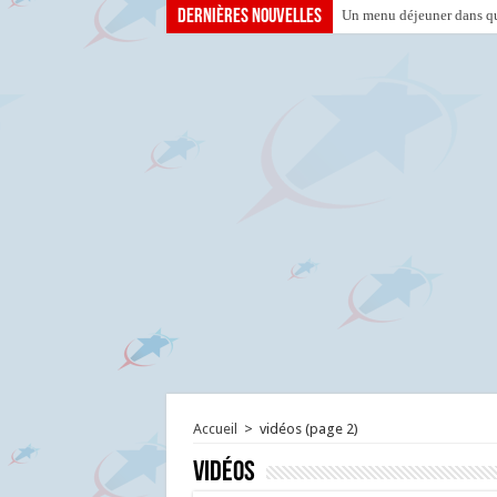
Dernières nouvelles
Un menu déjeuner dans que
Accueil
>
vidéos
(page 2)
vidéos