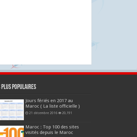
s plus populaires
Jours fériés en 2017 au
Maroc ( La liste officielle )
21 décembre 2016
20,191
Maroc : Top 100 des sites
visités depuis le Maroc