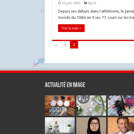
16 juin 2005
Sport
Depuis ses débuts dans l'athlétisme, le Jamaï
monde du 100m en 9 sec 77, court sur les tr
Voir la suite »
2
«
1
Actualité en Image