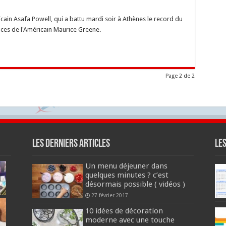
cain Asafa Powell, qui a battu mardi soir à Athènes le record du
aces de l'Américain Maurice Greene.
Page 2 de 2
Les derniers articles
Le
Un menu déjeuner dans
quelques minutes ? c’est
désormais possible ( vidéos )
27 février 2017
10 idées de décoration
moderne avec une touche