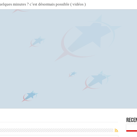
lques minutes ? c’est désormais possible ( vidéos )
Rece