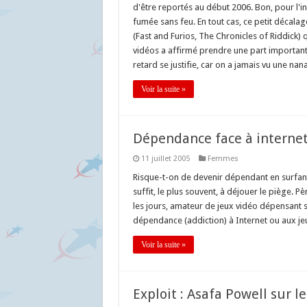
d'être reportés au début 2006. Bon, pour l'ins
fumée sans feu. En tout cas, ce petit décala
(Fast and Furios, The Chronicles of Riddick)
vidéos a affirmé prendre une part importan
retard se justifie, car on a jamais vu une nana
Voir la suite »
Dépendance face à internet,
11 juillet 2005
Femmes
Risque-t-on de devenir dépendant en surfant
suffit, le plus souvent, à déjouer le piège. 
les jours, amateur de jeux vidéo dépensant 
dépendance (addiction) à Internet ou aux jeux
Voir la suite »
Exploit : Asafa Powell sur 