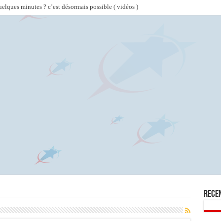
lques minutes ? c’est désormais possible ( vidéos )
Rece