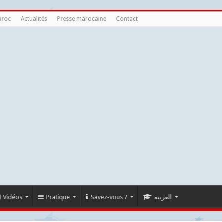
aroc
Actualités
Presse marocaine
Contact
Vidéos
Pratique
Savez-vous ?
العربية