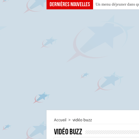
Dernières nouvelles
Un menu déjeuner dans que
Accueil
>
vidéo buzz
vidéo buzz