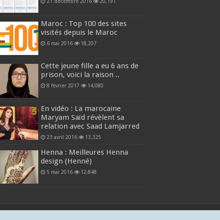
21 décembre 2016
20,191
Maroc : Top 100 des sites
visités depuis le Maroc
6 mai 2016
18,207
Cette jeune fille a eu 6 ans de
prison, voici la raison ..
8 février 2017
14,080
En vidéo : La marocaine
Maryam Saïd révèlent sa
relation avec Saad Lamjarred
23 avril 2016
13,325
Henna : Meilleures Henna
design (Henné)
5 mai 2016
12,848
Presse Marocaine
-
Confidentialité
-
Contact