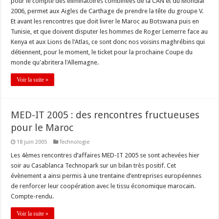
pour le compte des éliminatoires combinées de la CAN et du Mondial
2006, permet aux Aigles de Carthage de prendre la tête du groupe V.
Et avant les rencontres que doit livrer le Maroc au Botswana puis en
Tunisie, et que doivent disputer les hommes de Roger Lemerre face au
Kenya et aux Lions de l'Atlas, ce sont donc nos voisins maghrébins qui
détiennent, pour le moment, le ticket pour la prochaine Coupe du
monde qu'abritera l'Allemagne.
Voir la suite »
MED-IT 2005 : des rencontres fructueuses
pour le Maroc
18 juin 2005
Technologie
Les 4èmes rencontres d’affaires MED-IT 2005 se sont achevées hier
soir au Casablanca Technopark sur un bilan très positif. Cet
évènement a ainsi permis à une trentaine d’entreprises européennes
de renforcer leur coopération avec le tissu économique marocain.
Compte-rendu.
Voir la suite »