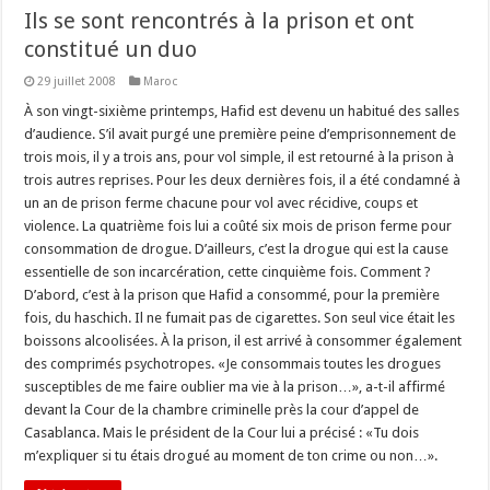
Ils se sont rencontrés à la prison et ont
constitué un duo
29 juillet 2008
Maroc
À son vingt-sixième printemps, Hafid est devenu un habitué des salles
d’audience. S’il avait purgé une première peine d’emprisonnement de
trois mois, il y a trois ans, pour vol simple, il est retourné à la prison à
trois autres reprises. Pour les deux dernières fois, il a été condamné à
un an de prison ferme chacune pour vol avec récidive, coups et
violence. La quatrième fois lui a coûté six mois de prison ferme pour
consommation de drogue. D’ailleurs, c’est la drogue qui est la cause
essentielle de son incarcération, cette cinquième fois. Comment ?
D’abord, c’est à la prison que Hafid a consommé, pour la première
fois, du haschich. Il ne fumait pas de cigarettes. Son seul vice était les
boissons alcoolisées. À la prison, il est arrivé à consommer également
des comprimés psychotropes. «Je consommais toutes les drogues
susceptibles de me faire oublier ma vie à la prison…», a-t-il affirmé
devant la Cour de la chambre criminelle près la cour d’appel de
Casablanca. Mais le président de la Cour lui a précisé : «Tu dois
m’expliquer si tu étais drogué au moment de ton crime ou non…».