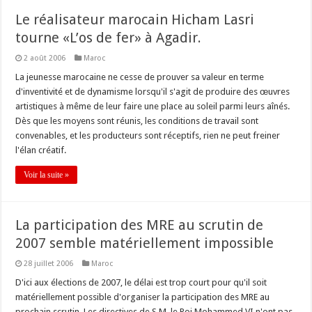
Le réalisateur marocain Hicham Lasri
tourne «L’os de fer» à Agadir.
2 août 2006
Maroc
La jeunesse marocaine ne cesse de prouver sa valeur en terme
d'inventivité et de dynamisme lorsqu'il s'agit de produire des œuvres
artistiques à même de leur faire une place au soleil parmi leurs aînés.
Dès que les moyens sont réunis, les conditions de travail sont
convenables, et les producteurs sont réceptifs, rien ne peut freiner
l'élan créatif.
Voir la suite »
La participation des MRE au scrutin de
2007 semble matériellement impossible
28 juillet 2006
Maroc
D'ici aux élections de 2007, le délai est trop court pour qu'il soit
matériellement possible d'organiser la participation des MRE au
prochain scrutin. Les directives de S.M. le Roi Mohammed VI n'ont pas