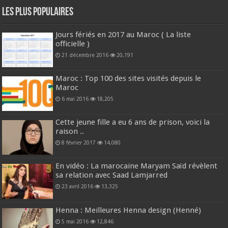
Les plus populaires
Jours fériés en 2017 au Maroc ( La liste
officielle )
21 décembre 2016
20,191
Maroc : Top 100 des sites visités depuis le
Maroc
6 mai 2016
18,205
Cette jeune fille a eu 6 ans de prison, voici la
raison ..
8 février 2017
14,080
En vidéo : La marocaine Maryam Saïd révèlent
sa relation avec Saad Lamjarred
23 avril 2016
13,325
Henna : Meilleures Henna design (Henné)
5 mai 2016
12,846