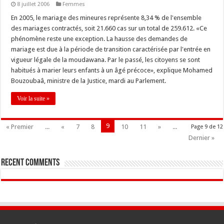
8 juillet 2006
Femmes
En 2005, le mariage des mineures représente 8,34 % de l'ensemble
des mariages contractés, soit 21.660 cas sur un total de 259.612. «Ce
phénomène reste une exception. La hausse des demandes de
mariage est due à la période de transition caractérisée par l'entrée en
vigueur légale de la moudawana. Par le passé, les citoyens se sont
habitués à marier leurs enfants à un âgé précoce», explique Mohamed
Bouzoubaâ, ministre de la Justice, mardi au Parlement.
Voir la suite »
9
« Premier
...
«
7
8
10
11
»
...
Page 9 de 12
Dernier »
Recent Comments