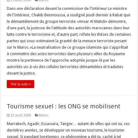
25 août 2006
Maroc
Dans une déclaration devant la commission de l'Intérieur Le ministre
de l'Intérieur, Chakib Benmoussa, a souligné jeudi dernier à Rabat que
le démantèlement du groupe terroriste «Ansar Al Mahdi» démontre,
d'une part, la justesse de l'attitude des autorités marocaines dans leur
lutte contre le terrorisme et, d'autre part, réfute les thèses de certaines
parties qui sous-estimaient la gravité de la menace terroriste pesant
sur le Maroc.«La neutralisation de ce groupe islamiste qui s'apprêtait
à commettre des actes terroristes dans plusieurs villes du Royaume
montre la pertinence de l'approche adoptée jusque-là par les
autorités vis-à-vis des cellules terroristes démantelées et traduites
devant la justice.
Voir la suite »
Tourisme sexuel : les ONG se mobilisent
22 août 2006
Maroc
Marrakech, Agadir, Essaouira, Tanger… autant de villes qui ont vu, ces
dernières années, se développer un nouveau tourisme, le tourisme
sexuel. Si pendant longtemps, ce phénomène a été tu, caché à tel