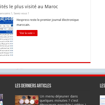
lités le plus visité au Maroc
arocains ?
,
Savez-vous ?
Hespress reste le premier journal électronique
marocain.
Voir la suite »
Les derniers articles
Le
Un menu déjeuner dans
quelques minutes ? c’est
désormais possible ( vidéos )