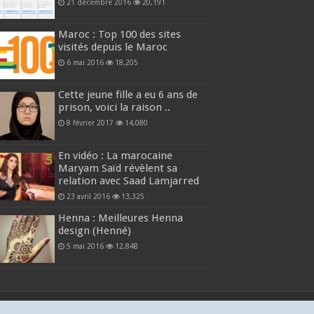
21 décembre 2016
20,191
Maroc : Top 100 des sites
visités depuis le Maroc
6 mai 2016
18,205
Cette jeune fille a eu 6 ans de
prison, voici la raison ..
8 février 2017
14,080
En vidéo : La marocaine
Maryam Saïd révèlent sa
relation avec Saad Lamjarred
23 avril 2016
13,325
Henna : Meilleures Henna
design (Henné)
5 mai 2016
12,848