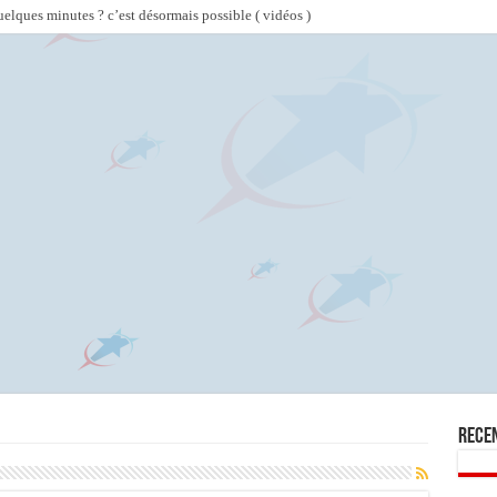
lques minutes ? c’est désormais possible ( vidéos )
Rece