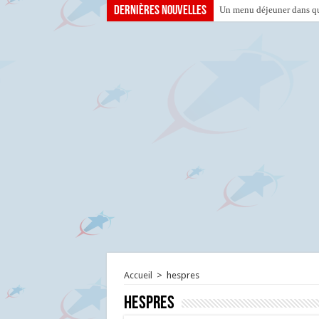
Dernières nouvelles
Un menu déjeuner dans que
Accueil
>
hespres
hespres