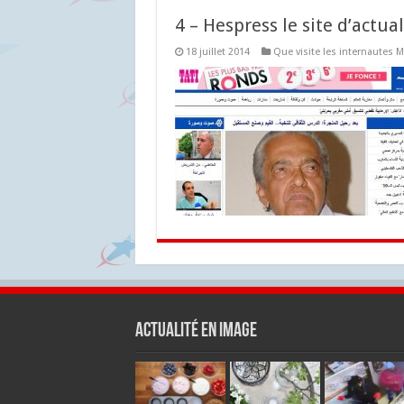
4 – Hespress le site d’actua
18 juillet 2014
Que visite les internautes M
Actualité en Image