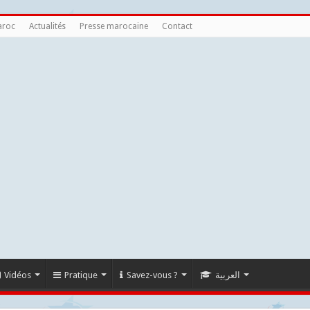
aroc
Actualités
Presse marocaine
Contact
Vidéos
Pratique
Savez-vous ?
العربية