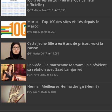
Jours fériés en 2017 au Maroc ( La liste
officielle )
21 décembre 2016
20,191
Maroc : Top 100 des sites visités depuis le
Maroc
6 mai 2016
18,207
Cette jeune fille a eu 6 ans de prison, voici la
raison ..
8 février 2017
14,081
En vidéo : La marocaine Maryam Saïd révèlent
sa relation avec Saad Lamjarred
23 avril 2016
13,325
Henna : Meilleures Henna design (Henné)
5 mai 2016
12,848