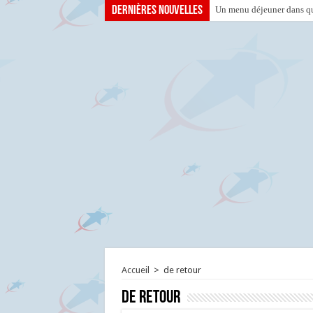
Dernières nouvelles
Un menu déjeuner dans que
Accueil
>
de retour
de retour