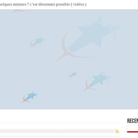
lques minutes ? c’est désormais possible ( vidéos )
Rece