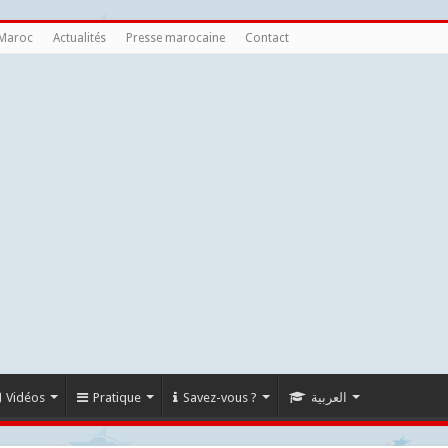
 Maroc
Actualités
Presse marocaine
Contact
Vidéos
Pratique
Savez-vous ?
العربية