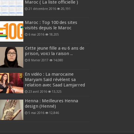
Maroc ( La liste officielle )
21 décembre 2016
20,191
Maroc : Top 100 des sites
visités depuis le Maroc
6 mai 2016
18,205
Cette jeune fille a eu 6 ans de
prison, voici la raison ..
8 février 2017
14,080
En vidéo : La marocaine
Maryam Saïd révèlent sa
relation avec Saad Lamjarred
23 avril 2016
13,325
Henna : Meilleures Henna
design (Henné)
5 mai 2016
12,846