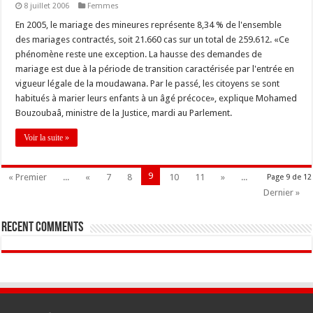
8 juillet 2006
Femmes
En 2005, le mariage des mineures représente 8,34 % de l'ensemble
des mariages contractés, soit 21.660 cas sur un total de 259.612. «Ce
phénomène reste une exception. La hausse des demandes de
mariage est due à la période de transition caractérisée par l'entrée en
vigueur légale de la moudawana. Par le passé, les citoyens se sont
habitués à marier leurs enfants à un âgé précoce», explique Mohamed
Bouzoubaâ, ministre de la Justice, mardi au Parlement.
Voir la suite »
9
« Premier
...
«
7
8
10
11
»
...
Page 9 de 12
Dernier »
Recent Comments