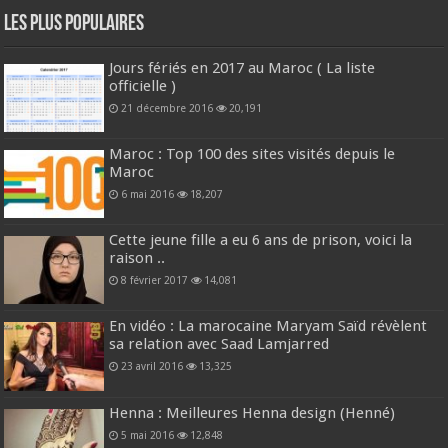
Les plus populaires
Jours fériés en 2017 au Maroc ( La liste
officielle )
21 décembre 2016
20,191
Maroc : Top 100 des sites visités depuis le
Maroc
6 mai 2016
18,207
Cette jeune fille a eu 6 ans de prison, voici la
raison ..
8 février 2017
14,081
En vidéo : La marocaine Maryam Saïd révèlent
sa relation avec Saad Lamjarred
23 avril 2016
13,325
Henna : Meilleures Henna design (Henné)
5 mai 2016
12,848