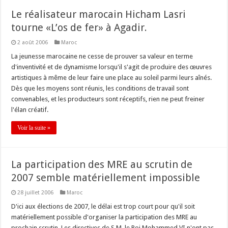
Le réalisateur marocain Hicham Lasri
tourne «L’os de fer» à Agadir.
2 août 2006
Maroc
La jeunesse marocaine ne cesse de prouver sa valeur en terme
d'inventivité et de dynamisme lorsqu'il s'agit de produire des œuvres
artistiques à même de leur faire une place au soleil parmi leurs aînés.
Dès que les moyens sont réunis, les conditions de travail sont
convenables, et les producteurs sont réceptifs, rien ne peut freiner
l'élan créatif.
Voir la suite »
La participation des MRE au scrutin de
2007 semble matériellement impossible
28 juillet 2006
Maroc
D'ici aux élections de 2007, le délai est trop court pour qu'il soit
matériellement possible d'organiser la participation des MRE au
prochain scrutin. Les directives de S.M. le Roi Mohammed VI n'ont pas