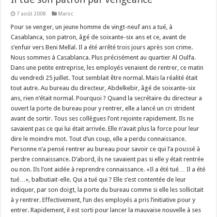
7 août 2008
Maroc
Pour se venger, un jeune homme de vingt-neuf ans a tué, à
Casablanca, son patron, âgé de soixante-six ans et ce, avant de
s’enfuir vers Beni Mellal. Il a été arrêté trois jours après son crime.
Nous sommes à Casablanca. Plus précisément au quartier Al Oulfa.
Dans une petite entreprise, les employés venaient de rentrer, ce matin
du vendredi 25 juillet. Tout semblait être normal. Mais la réalité était
tout autre. Au bureau du directeur, Abdelkebir, âgé de soixante-six
ans, rien n’était normal. Pourquoi ? Quand la secrétaire du directeur a
ouvert la porte de bureau pour y rentrer, elle a lancé un cri strident
avant de sortir. Tous ses collègues l’ont rejointe rapidement. Ils ne
savaient pas ce qui lui était arrivée. Elle n’avait plus la force pour leur
dire le moindre mot. Tout d’un coup, elle a perdu connaissance.
Personne n’a pensé rentrer au bureau pour savoir ce qui l’a poussé à
perdre connaissance. D’abord, ils ne savaient pas si elle y était rentrée
ou non. Ils l’ont aidée à reprendre connaissance. «Il a été tué… Il a été
tué…», balbutiait-elle. Qui a tué qui ? Elle s’est contentée de leur
indiquer, par son doigt, la porte du bureau comme si elle les sollicitait
à y rentrer. Effectivement, l’un des employés a pris l’initiative pour y
entrer. Rapidement, il est sorti pour lancer la mauvaise nouvelle à ses