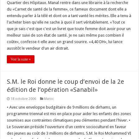
Quartier des Hôpitaux. Manal rentre dans une librairie à la recherche
du «Carnet de santé de la femme», ce fameux document dont elle a
entendu parler à la télé et dont on a tant vanté les mérites. Elle a tenu à
l'acheter bien qu'elle ne sache à quoi il sert véritablement. «Tout ce
que je sais c'est que c'est un livret que toute femme doit avoir pour un
meilleur suivi de son état de santé. Je ne sais même pas combien il
coûte», confesse-t-elle avec un grand sourire. «4,40 DH», lui lance
aussitôt le vendeur d'un air distrait.
Voir la suite »
S.M. le Roi donne le coup d’envoi de la 2e
édition de l’opération «Sanabil»
18 octobre 2006
Maroc
• Avec une enveloppe budgétaire de 9 millions de dirhams, un
programme triennal est mis en place pour aider les enfants des zones
soumises aux contraintes climatiques peu clémentes pendant l'hiver. •
Le Souverain préside l'ouverture d'un centre socioculturel en faveur
des jeunes au coût de 3 millions de dirhams. S.M. le Roi Mohammed VI