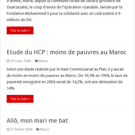
a donné, mardi, depuis la commune rurale de Skoura (province de
Ouarzazate), le coup d'envoi de l'opération «Sanabil», lancée par la
Fondation Mohammed V pour la solidarité avec un coût estimé à 9
millions de DH.
Voir la suite »
Etude du HCP : moins de pauvres au Maroc
19 mars 2006
Maroc
Selon une étude réalisée par le Haut Commissariat au Plan, il y aurait
de moins en moins de pauvres au Maroc. De 16,5% en 1994, le taux de
pauvreté enregistré en 2004 serait de 14,2%, soit une diminution de
14%.
Voir la suite »
Allô, mon mari me bat
27 février 2006
Maroc