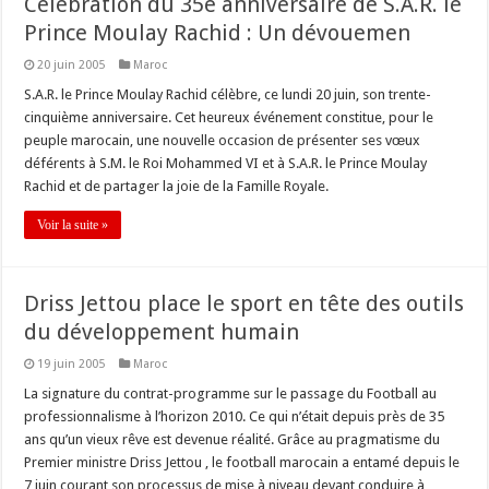
Célébration du 35e anniversaire de S.A.R. le
Prince Moulay Rachid : Un dévouemen
20 juin 2005
Maroc
S.A.R. le Prince Moulay Rachid célèbre, ce lundi 20 juin, son trente-
cinquième anniversaire. Cet heureux événement constitue, pour le
peuple marocain, une nouvelle occasion de présenter ses vœux
déférents à S.M. le Roi Mohammed VI et à S.A.R. le Prince Moulay
Rachid et de partager la joie de la Famille Royale.
Voir la suite »
Driss Jettou place le sport en tête des outils
du développement humain
19 juin 2005
Maroc
La signature du contrat-programme sur le passage du Football au
professionnalisme à l’horizon 2010. Ce qui n’était depuis près de 35
ans qu’un vieux rêve est devenue réalité. Grâce au pragmatisme du
Premier ministre Driss Jettou , le football marocain a entamé depuis le
7 juin courant son processus de mise à niveau devant conduire à