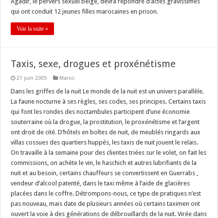
Agadir, le pervers sexuel belge, devra répondre d’actes gravissimes
qui ont conduit 12 jeunes filles marocaines en prison.
Voir la suite »
Taxis, sexe, drogues et proxénétisme
21 juin 2005
Maroc
Dans les griffes de la nuit Le monde de la nuit est un univers parallèle.
La faune nocturne à ses règles, ses codes, ses principes. Certains taxis
qui font les rondes des noctambules participent d’une économie
souterraine où la drogue, la prostitution, le proxénétisme et l’argent
ont droit de cité. D’hôtels en boîtes de nuit, de meublés ringards aux
villas cossues des quartiers huppés, les taxis de nuit jouent le relais.
On travaille à la semaine pour des clientes triées sur le volet, on fait les
commissions, on achète le vin, le haschich et autres lubrifiants de la
nuit et au besoin, certains chauffeurs se convertissent en Guerrabs ,
vendeur d’alcool patenté, dans le taxi même à l’aide de glacières
placées dans le coffre. Détrompons-nous, ce type de pratiques n’est
pas nouveau, mais date de plusieurs années où certains taximen ont
ouvert la voie à des générations de débrouillards de la nuit. Virée dans