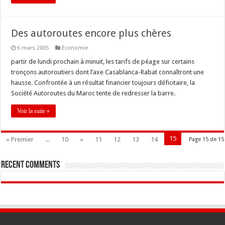
Des autoroutes encore plus chères
6 mars 2005
Economie
partir de lundi prochain à minuit, les tarifs de péage sur certains
tronçons autoroutiers dont l’axe Casablanca-Rabat connaîtront une
hausse. Confrontée à un résultat financier toujours déficitaire, la
Société Autoroutes du Maroc tente de redresser la barre.
Voir la suite »
15
« Premier
...
10
«
11
12
13
14
Page 15 de 15
Recent Comments