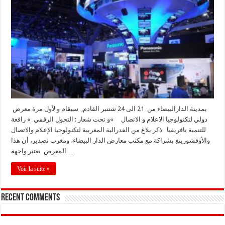
بمدينة الدارالبيضاء من 21 الى 24 شتنبر القادم, سيقام و لأول مرة معرض
دولي لتكنولوجيا الاعلام و الاتصال »و تحت شعار : التحول الرقمي » رافعة
للتنمية بافريقيا ذكر بلاغ من الفدرالية المغربية لتكنولوجيا الإعلام والاتصال
والأوفشورينغ بشراكة مع مكتب معارض الدار البيضاء، ومغرب تصدير، أن هذا
المعرض يعتبر واجهة …
Voir la suite »
Recent Comments