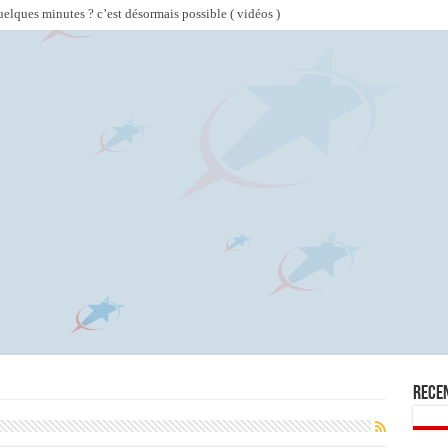
lques minutes ? c’est désormais possible ( vidéos )
Rece