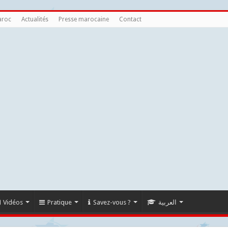
aroc
Actualités
Presse marocaine
Contact
Vidéos
Pratique
Savez-vous ?
العربية