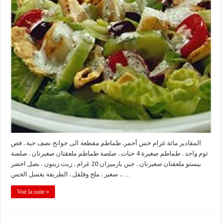
المقادير مائة غرام خس أحمر. طماطم مقطعة الى جوانح نصف حبة . فص
ثوم واحد . طماطم صغيرة 4 حبات . صلصة طماطم ملعقتان صغيرتان . صلصة
بيستو ملعقتان صغيرتان . جبن بارميزان 20 غرام . زيت زيتون . بصل اخضر
صغير . ملح وفلفل . الطريقة يغسل الخس .. …
Voir la suite »