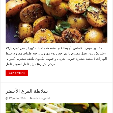
المقادير: ميني بطاطس أو بطاطس مقطعة مكعبات كبيرة , نص كوب بازلاء
(جلبانة) زيت , بصل مفروم ناعم , فص ثوم مهروس , حبة طماط مفروم خليط
البهارات ( ملعقة صغيرة حبوب الخردل و حبوب الكمون ملعقة صغيرة , كمون ,
كركم , كزبرة) ملح , فلفل اسود , فلفل …
Voir la suite »
سلاطة القرع الأخضر
الطبخ
,
سلاطات
17 juillet 2014