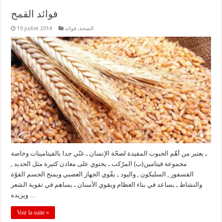
فوائد القمح
الصحة
,
فوائد
19 juillet 2014
ـ يعتبر من أهّم الحبوب المفيدة لصحّة الإنسان ـ غنّي جدا بالفيتامينات وخاصة
مجموعة فيتامين(ب) المرّكب ـ يحتوي على معادن كثيرة مثل الحديد ,
الفسفور , السليكون , واليود ـ يقّوي الجهاز العصبي ويمنح الجسم القوّة
والنشاط ـ يساعد في بناء العظام ويقوي الأسنان ـ يساهم في تقوية الشعر
ويزيده …
Voir la suite »