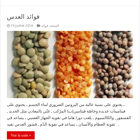
فوائد العدس
الصحة
,
فوائد
19 juillet 2014
ـ يحتوي على نسبة عالية من البروتين الضروري لبناء الجسم ـ يحتوي على
فيتامينات عديدة وخاصّة فيتامين(ب) المرّكب ـ غنّي بالمعادن مثل الحديد ,
الفسفور , والكالسيوم ـ يلعب دورا هاما في تقوية الجهاز العصبي ـ يساعد في
تقوية العظام والأسنان ـ يساعد في تقوية الدّم ـ قشور العدس تفيد …
Voir la suite »