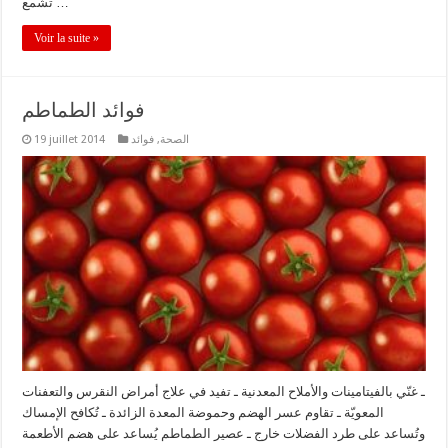
تشّمع …
Voir la suite »
فوائد الطماطم
الصحة
,
فوائد
19 juillet 2014
ـ غنّي بالفيتامينات والأملاح المعدنية ـ تفيد في علاج أمراض النقرس والتعفنات
المعويّة ـ تقاوم عسر الهضم وحموضة المعدة الزائدة ـ تُكافح الإمساك
وتُساعد على طرد الفضلات خارج ـ عصير الطماطم يُساعد على هضم الأطعمة