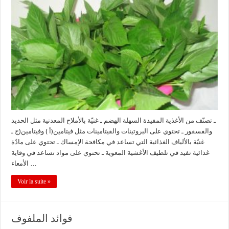
ـ تصنّف من الأغذية المفيدة السهلة الهضم ـ غنيّة بالأملاح المعدنية مثل الحديد
والفسفور ـ تحتوي على البروتينات والفيتامينات مثل فيتامين(أ ) وفيتامين(ج ـ
غنيّة بالألياف الغذائية التي تساعد في مكافحة الإمساك ـ تحتوي على مادّة
غذائية تفيد في تلطيف الأغشية المعوية ـ تحتوي على مواد تساعد في وقاية
الأمعاء …
Voir la suite »
فوائد الملفوف