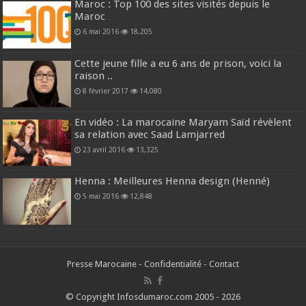
Maroc : Top 100 des sites visités depuis le
Maroc
6 mai 2016
18,205
Cette jeune fille a eu 6 ans de prison, voici la
raison ..
8 février 2017
14,080
En vidéo : La marocaine Maryam Saïd révèlent
sa relation avec Saad Lamjarred
23 avril 2016
13,325
Henna : Meilleures Henna design (Henné)
5 mai 2016
12,848
Presse Marocaine
-
Confidentialité
-
Contact
© Copyright Infosdumaroc.com 2005 - 2026