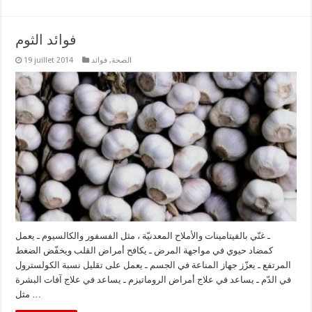
فوائد الثوم
الصحة
,
فوائد
19 juillet 2014
ـ غنّي بالفيتامينات والأملاح المعدنيّة ، مثل الفسفور والكالسيوم ـ يعمل
كمضاد حيوي في مواجهة المرض ـ يكافح أمراض القلب ويخفّض الضغط
المرتفع ـ يعزّز جهاز المناعة في الجسم ـ يعمل على تقليل نسبة الكولسترول
في الدّم ـ يساعد في علاج أمراض الروماتيزم ـ يساعد في علاج آفات البشرة
مثل …