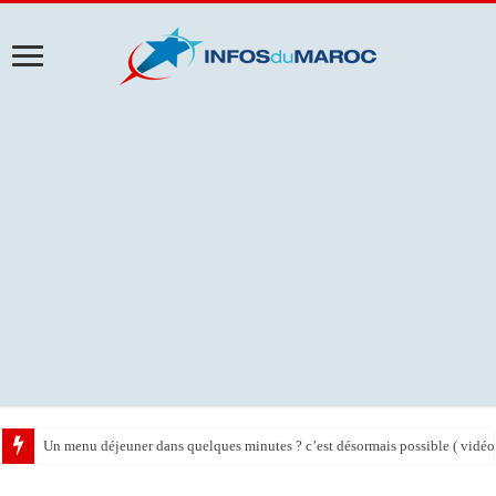
10 idées de décoration moderne avec une touche Marocaine ( photos )