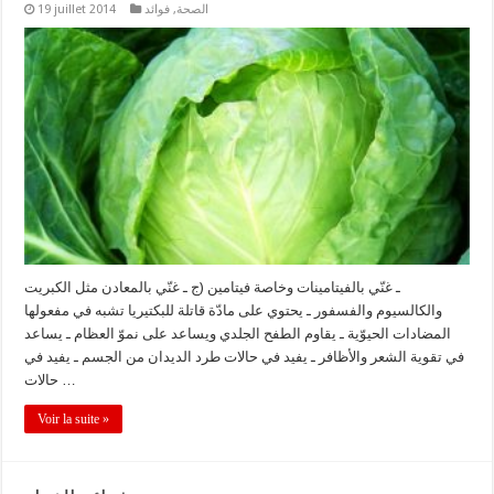
الصحة
,
فوائد
19 juillet 2014
ـ غنّي بالفيتامينات وخاصة فيتامين (ج ـ غنّي بالمعادن مثل الكبريت
والكالسيوم والفسفور ـ يحتوي على مادّة قاتلة للبكتيريا تشبه في مفعولها
المضادات الحيوّية ـ يقاوم الطفح الجلدي ويساعد على نموّ العظام ـ يساعد
في تقوية الشعر والأظافر ـ يفيد في حالات طرد الديدان من الجسم ـ يفيد في
حالات …
Voir la suite »