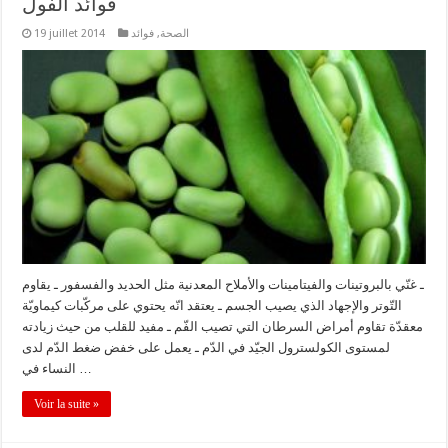
فوائد الفول
الصحة
,
فوائد
19 juillet 2014
ـ غنّي بالبروتينات والفيتامينات والأملاح المعدنية مثل الحديد والفسفور ـ يقاوم
التّوتر والإجهاد الذي يصيب الجسم ـ يعتقد انّه يحتوي على مركّبات كيماويّة
معقدّة تقاوم أمراض السرطان التي تصيب الفّم ـ مفيد للقلب من حيث زيادته
لمستوى الكولسترول الجيّد في الدّم ـ يعمل على خفض ضغط الدّم لدى
النساء في …
Voir la suite »