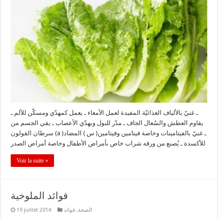
ـ غنيّ بالألياف الغذائيّة المفيدة لعمل الأمعاء ـ يعمل كمهدّي ومسكّن للألم ـ
يقاوم العطش والسُعال الجاف ـ مدّر للبول ويهدّي الأعصاب ـ يقي الجسم من
سرطان القولون (a )ـ غنيّ بالفيتامينات وخاصة فيتامين وفيتامين( س ) المضاد
للأكسدة ـ يُصنع من ورقه شراب خاص بأمراض الأطفال وخاصة أمراض الصدر
Voir la suite »
فوائد الملوخية
الصحة
,
فوائد
19 juillet 2014