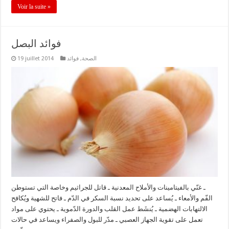
Voir la suite »
فوائد البصل
الصحة
,
فوائد
19 juillet 2014
ـ غنّي بالفيتامينات والأملاح المعدنية ـ قاتل للجراثيم وخاصة التي تستوطن
الفّم والأمعاء ـ يُساعد على تحديد نسبة السكر في الدّم ـ فاتح للشهية ويُكافح
الالتهابات الهضمية ـ يُنشَط عمل القلب والدورة الدّموية ـ يحتوي على مواد
تعمل على تقوية الجهاز العصبي ـ مدّر للبول والصفراء ويساعد في حالات