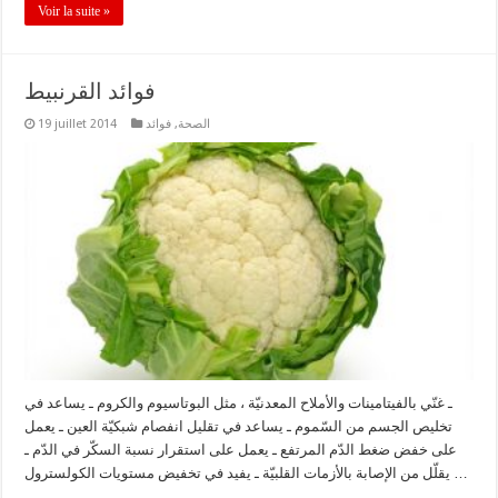
Voir la suite »
فوائد القرنبيط
الصحة
,
فوائد
19 juillet 2014
ـ غنّي بالفيتامينات والأملاح المعدنيّة ، مثل البوتاسيوم والكروم ـ يساعد في
تخليص الجسم من السّموم ـ يساعد في تقليل انفصام شبكيّة العين ـ يعمل
على خفض ضغط الدّم المرتفع ـ يعمل على استقرار نسبة السكّر في الدّم ـ
يقلّل من الإصابة بالأزمات القلبيّة ـ يفيد في تخفيض مستويات الكولسترول …