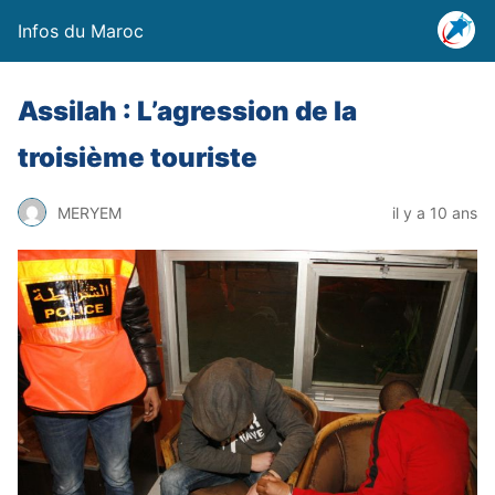
Infos du Maroc
Assilah : L’agression de la
troisième touriste
MERYEM
il y a 10 ans