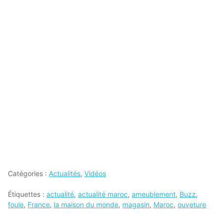
Catégories :
Actualités
,
Vidéos
Étiquettes :
actualité
,
actualité maroc
,
ameublement
,
Buzz
,
foule
,
France
,
la maison du monde
,
magasin
,
Maroc
,
ouveture