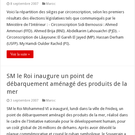
8 septembre 2007
Maroc
Voici la répartition des sièges par circonscription, selon les premiers
résultats des élections législatives tels que communiqués par le
Ministère de l'Intérieur : - Circonscription Sidi Bernoussi : Ahmed
Ammouri (FFD). Ahmed Brija (RNI). Abdelkarim Lahouaichri (PJD). -
Circonscription de Lâayoune: El Gareh El Jayed (MP). Hassan Derham
(USFP). My Hamdi Oulder Rachid (PI).
Voir la suite »
SM le Roi inaugure un point de
débarquement aménagé des produits de la
mer
3 septembre 2007
Maroc
SM le Roi Mohammed VI a inauguré, lundi dans la ville de Fnideq, un
point de débarquement aménagé des produits de la mer, réalisé dans
le cadre de l'Initiative nationale pour le développement humain, pour
un coût global de 26 millions de dirhams. Après avoir dévoilé la
plaque commémorative et coupé le ruban symbolique, le Souverain a