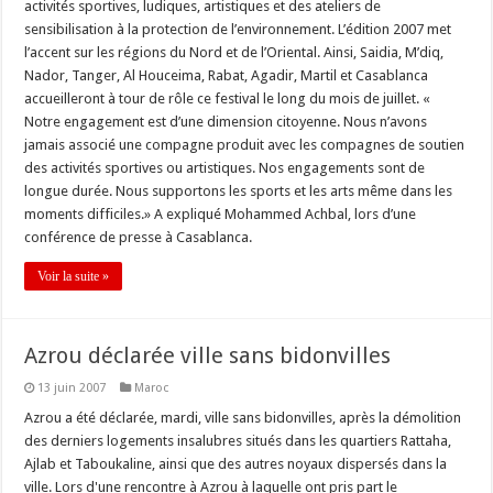
activités sportives, ludiques, artistiques et des ateliers de
sensibilisation à la protection de l’environnement. L’édition 2007 met
l’accent sur les régions du Nord et de l’Oriental. Ainsi, Saidia, M’diq,
Nador, Tanger, Al Houceima, Rabat, Agadir, Martil et Casablanca
accueilleront à tour de rôle ce festival le long du mois de juillet. «
Notre engagement est d’une dimension citoyenne. Nous n’avons
jamais associé une compagne produit avec les compagnes de soutien
des activités sportives ou artistiques. Nos engagements sont de
longue durée. Nous supportons les sports et les arts même dans les
moments difficiles.» A expliqué Mohammed Achbal, lors d’une
conférence de presse à Casablanca.
Voir la suite »
Azrou déclarée ville sans bidonvilles
13 juin 2007
Maroc
Azrou a été déclarée, mardi, ville sans bidonvilles, après la démolition
des derniers logements insalubres situés dans les quartiers Rattaha,
Ajlab et Taboukaline, ainsi que des autres noyaux dispersés dans la
ville. Lors d'une rencontre à Azrou à laquelle ont pris part le