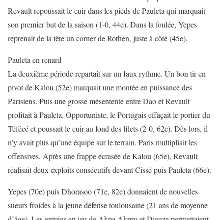
Revault repoussait le cuir dans les pieds de Pauleta qui marquait
son premier but de la saison (1-0, 44e). Dans la foulée, Yepes
reprenait de la tête un corner de Rothen, juste à côté (45e).
Pauleta en renard
La deuxième période repartait sur un faux rythme. Un bon tir en
pivot de Kalou (52e) marquait une montée en puissance des
Parisiens. Puis une grosse mésentente entre Dao et Revault
profitait à Pauleta. Opportuniste, le Portugais effaçait le portier du
Téfécé et poussait le cuir au fond des filets (2-0, 62e). Dès lors, il
n’y avait plus qu’une équipe sur le terrain. Paris multipliait les
offensives. Après une frappe écrasée de Kalou (65e), Revault
réalisait deux exploits consécutifs devant Cissé puis Pauleta (66e).
Yepes (70e) puis Dhorasoo (71e, 82e) donnaient de nouvelles
sueurs froides à la jeune défense toulousaine (21 ans de moyenne
d’âge). Les entrées en jeu de Akpa Akpro et Dieuze permettaient