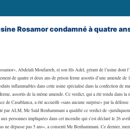
’usine Rosamor condamné à quatre ans
osamor», Abdelali Moufarreh, et son fils Adel, gérant de l’usine dont l’
vement de quatre et deux ans de prison ferme assortis d’une amende de 
duits inflammables dans cette usine spécialisé dans la confection de mat
erme, assortis de la même amende. Ce verdict, qui a été rendu dans la n
nce de Casablanca, a été accueilli «sans aucune surprise» par la défense 
acté par ALM, Me Saïd Benhammani a qualifié ce verdict de «juridiqueme
 aux personnes impliquées dans cet incendie qui s’est déclaré le 26 avri
l cas ne dépasse pas 5 ans», a consenti Me Benhammani. Ce dernier, mem