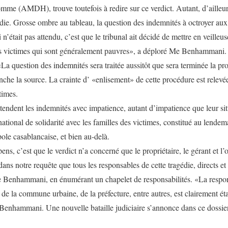
mme (AMDH), trouve toutefois à redire sur ce verdict. Autant, d’ailleurs
die. Grosse ombre au tableau, la question des indemnités à octroyer aux 
n’était pas attendu, c’est que le tribunal ait décidé de mettre en veilleu
es victimes qui sont généralement pauvres», a déploré Me Benhammani. U
«La question des indemnités sera traitée aussitôt que sera terminée la p
anche la source. La crainte d’ «enlisement» de cette procédure est relevé
times.
tendent les indemnités avec impatience, autant d’impatience que leur situ
ional de solidarité avec les familles des victimes, constitué au lendema
pole casablancaise, et bien au-delà.
ns, c’est que le verdict n’a concerné que le propriétaire, le gérant et l’o
ans notre requête que tous les responsables de cette tragédie, directs et
e Benhammani, en énumérant un chapelet de responsabilités. «La respons
, de la commune urbaine, de la préfecture, entre autres, est clairement éta
 Benhammani. Une nouvelle bataille judiciaire s’annonce dans ce dossie